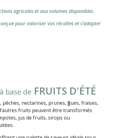
tions agricoles et aux volumes disponibles.
conçue pour valoriser vos récoltes et s’adapter
FRUITS D'ÉTÉ
à base de
, pêches, nectarines, prunes, figues, fraises,
d’autres fruits peuvent être transformés
mpotes, jus de fruits, sirops ou
itées.
 offrent une palette de saveurs idéale pour