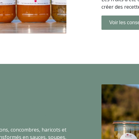
créer des recet
Voir les conse
se de
LÉGUMES
D'ÉTÉ
ons, concombres, haricots et
ansformés en sauces, soupes,