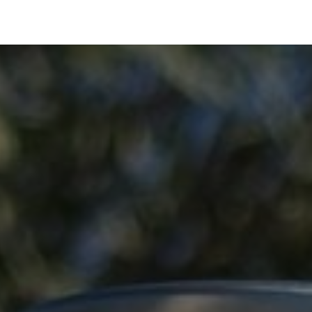
boratoire
Les produits
Le Pot Commun
Histoire
Conta